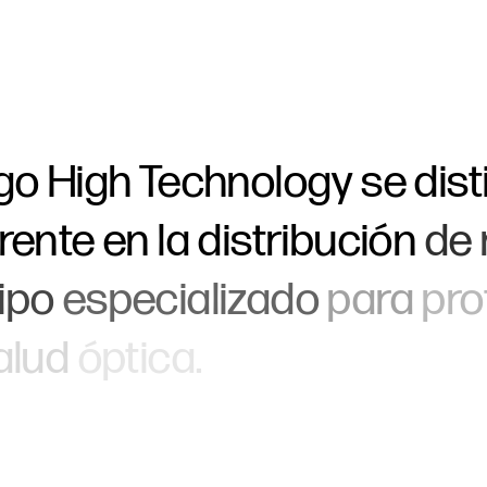
igo
High
Technology
se
dis
erente
en
la
distribución
de
ipo
especializado
para
pro
alud
óptica.