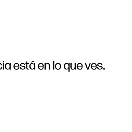
cia
está
en
lo
que
ves.