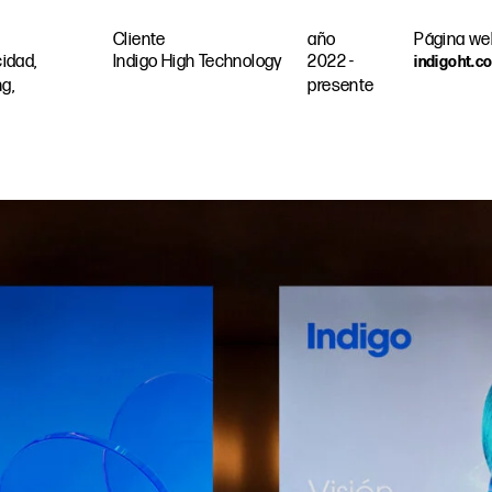
Cliente
año
Página we
cidad,
Indigo High Technology
2022 -
indigoht.c
g,
presente