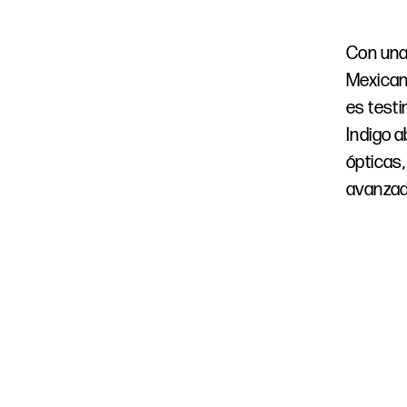
Con una 
Mexican
es testi
Indigo 
ópticas
avanzad