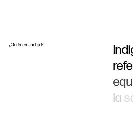
¿Quién es Indigo?
Ind
ref
equ
la
s