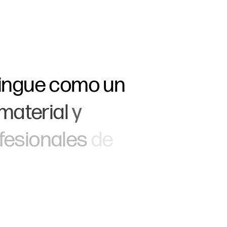
tingue
como
un
material
y
fesionales
de