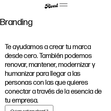
Branding
Te
ayudamos
a
crear
tu
marca
desde
cero.
También
podemos
renovar,
mantener,
modernizar
y
humanizar
para
llegar
a
las
personas
con
las
que
quieres
conectar
a
través
de
la
esencia
de
tu
empresa.