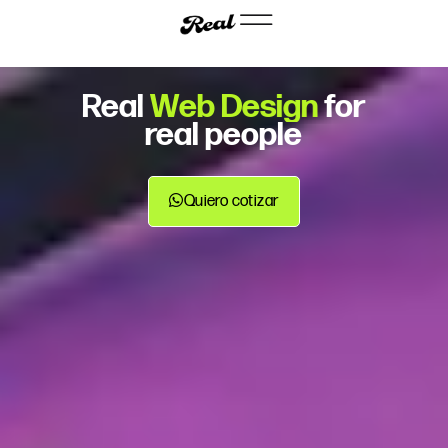
Real
M
a
r
k
e
t
i
n
for real
g
people
Quiero cotizar